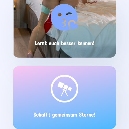

Lernt euch besser kennen!

Schafft gemeinsam Sterne!